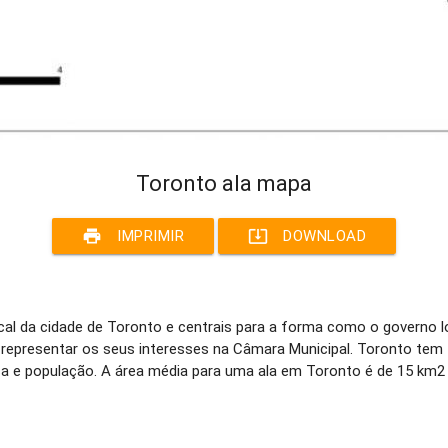
Toronto ala mapa
print
system_update_alt
IMPRIMIR
DOWNLOAD
al da cidade de Toronto e centrais para a forma como o governo lo
e representar os seus interesses na Câmara Municipal. Toronto te
 e população. A área média para uma ala em Toronto é de 15 km2