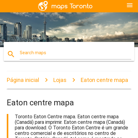
menu
search
Search maps
Página inicial
Lojas
Eaton centre mapa
Eaton centre mapa
Toronto Eaton Centre mapa. Eaton centre mapa
(Canadá) para imprimir. Eaton centre mapa (Canadá)
para download. O Toronto Eaton Centre é um grande
centro comercial e de escritórios no centro de