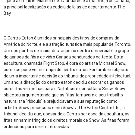
ligado a um hotel Marriott de 17 andares e à maior loja do Canadá,
a principal localização da cadeia de lojas de departamento The
Bay.
O Centro Eaton é um dos principais destinos de compras da
América do Norte, e é a atração turística mais popular de Toronto.
Um dos pontos de maior destaque no centro comercial é o grupo
de gansos de fibra de vidro Canada pendurados no tecto. Esta
escultura, chamada Flight Stop, é obra do artista Michael Snow,
como se pode ver no mapa do centro eaton. Foi também objecto
de uma importante decisão do tribunal de propriedade intelectual.
Um ano, a direcção do centro eaton decidiu decorar os gansos
com fitas vermelhas para o Natal, sem consultar o Snow. Snow
objectou argumentando que as fitas tornavam o seu trabalho
naturalista "ridículo" e prejudicavam a sua reputação como
artista. Snow processou e em Snow v. The Eaton Centre Ltd., o
tribunal decidiu que, apesar de o Centro ser dono da escultura, as
fitas tinham infringido os direitos morais de Snow. As fitas foram
ordenadas para serem removidas.